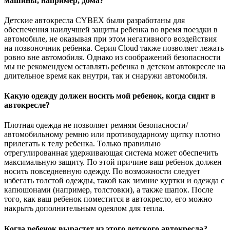
машины, например, дома?
Детские автокресла CYBEX были разработаны для
обеспечения наилучшей защиты ребенка во время поездки в
автомобиле, не оказывая при этом негативного воздействия
на позвоночник ребенка. Серия Cloud также позволяет лежать
ровно вне автомобиля. Однако из соображений безопасности
мы не рекомендуем оставлять ребенка в детском автокресле на
длительное время как внутри, так и снаружи автомобиля.
Какую одежду должен носить мой ребенок, когда сидит в
автокресле?
Плотная одежда не позволяет ремням безопасности/
автомобильному ремню или противоударному щитку плотно
прилегать к телу ребенка. Только правильно
отрегулированная удерживающая система может обеспечить
максимальную защиту. По этой причине ваш ребенок должен
носить повседневную одежду. По возможности следует
избегать толстой одежды, такой как зимние куртки и одежда с
капюшонами (например, толстовки), а также шапок. После
того, как ваш ребенок поместится в автокресло, его можно
накрыть дополнительным одеялом для тепла.
Когда ребенок вырастет из этого детского автокресла?