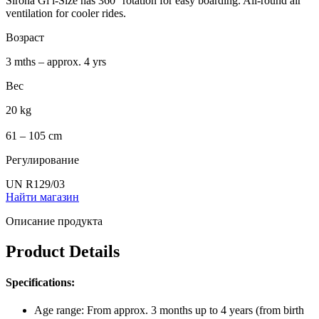
Sirona Gi i-Size has 360° rotation for easy boarding. All-round air
ventilation for cooler rides.
Возраст
3 mths – approx. 4 yrs
Вес
20 kg
61 – 105 cm
Регулирование
UN R129/03
Найти магазин
Описание продукта
Product Details
Specifications:
Age range: From approx. 3 months up to 4 years (from birth