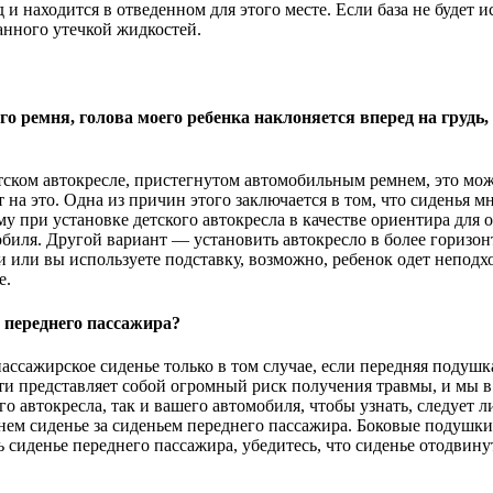
 и находится в отведенном для этого месте. Если база не будет 
анного утечкой жидкостей.
 ремня, голова моего ребенка наклоняется вперед на грудь, 
етском автокресле, пристегнутом автомобильным ремнем, это може
т на это. Одна из причин этого заключается в том, что сиденья
у при установке детского автокресла в качестве ориентира для 
мобиля. Другой вариант — установить автокресло в более горизо
и или вы используете подставку, возможно, ребенок одет непод
е.
е переднего пассажира?
пассажирское сиденье только в том случае, если передняя подуш
и представляет собой огромный риск получения травмы, и мы в
го автокресла, так и вашего автомобиля, чтобы узнать, следует 
днем сиденье за ​​сиденьем переднего пассажира. Боковые подушк
ть сиденье переднего пассажира, убедитесь, что сиденье отодвин