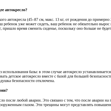
щее автокресло?
го автокресла (45–87 см, макс. 13 кг, от рождения до примерно
ш ребенок уже может сидеть, ваш ребенок не обязательно вырос 
кг, пришло время сменить сиденье, поскольку оно больше не буд
ез использования базы: в этом случае автокресло устанавливает
ать детское автокресло вместе с базой для большей безопасност
одушка безопасности отключена.
рии?
 после любой аварии. Это связано с тем, что после аварии на 
ооруженным глазом. Эти трещины могут представлять повышенн