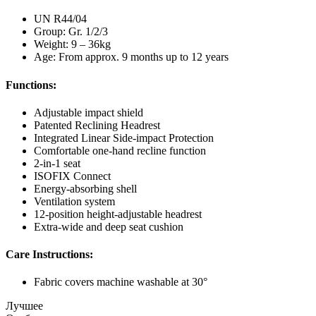
UN R44/04
Group: Gr. 1/2/3
Weight: 9 – 36kg
Age: From approx. 9 months up to 12 years
Functions:
Adjustable impact shield
Patented Reclining Headrest
Integrated Linear Side-impact Protection
Comfortable one-hand recline function
2-in-1 seat
ISOFIX Connect
Energy-absorbing shell
Ventilation system
12-position height-adjustable headrest
Extra-wide and deep seat cushion
Care Instructions:
Fabric covers machine washable at 30°
Лучшее