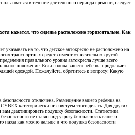
использоваться в течение длительного периода времени, следует
хотя кажется, что сиденье расположено горизонтально. Как
т указывать на то, что детское автокресло не расположено на
 многих транспортных средств имеют относительно крутой
определения правильного уровня автокресла лучше всего
нтальное положение. Если голова вашего ребенка продолжает
ходящей одеждой. Пожалуйста, обратитесь к вопросу: Какую
ка безопасности отключена. Размещение вашего ребенка на
 CYBEX категорически не советуем этого делать. Для других
ли вам деактивировать подушку безопасности. Статистика
и безопасности не ставят под угрозу безопасность вашего
уто назад как можно дальше и что подушка безопасности