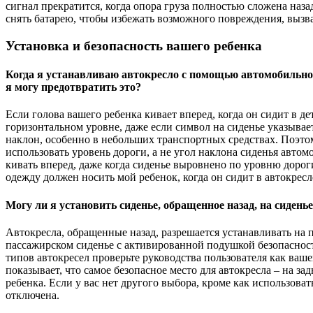
сигнал прекратится, когда опора груза полностью сложена назад
снять батарею, чтобы избежать возможного повреждения, вызв
Установка и безопасность вашего ребенка
Когда я устанавливаю автокресло с помощью автомобильного
я могу предотвратить это?
Если голова вашего ребенка кивает вперед, когда он сидит в д
горизонтальном уровне, даже если символ на сиденье указывае
наклон, особенно в небольших транспортных средствах. Поэтом
использовать уровень дороги, а не угол наклона сиденья авто
кивать вперед, даже когда сиденье выровнено по уровню дорог
одежду должен носить мой ребенок, когда он сидит в автокресл
Могу ли я установить сиденье, обращенное назад, на сидень
Автокресла, обращенные назад, разрешается устанавливать на 
пассажирском сиденье с активированной подушкой безопасност
типов автокресел проверьте руководства пользователя как ваше
показывает, что самое безопасное место для автокресла – на за
ребенка. Если у вас нет другого выбора, кроме как использова
отключена.