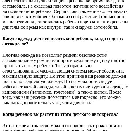
обеспечения наилучшей защиты ребенка во время поездки в
автомобиле, не оказывая при этом негативного воздействия
на позвоночник ребенка. Серия Cloud также позволяет лежать
ровно вне автомобиля. Однако из соображений безопасности
мы не рекомендуем оставлять ребенка в детском автокресле на
длительное время как внутри, так и снаружи автомобиля.
Какую одежду должен носить мой ребенок, когда сидит в
автокресле?
Плотная одежда не позволяет ремням безопасности/
автомобильному ремню или противоударному щитку плотно
прилегать к телу ребенка. Только правильно
отрегулированная удерживающая система может обеспечить
максимальную защиту. По этой причине ваш ребенок должен
носить повседневную одежду. По возможности следует
избегать толстой одежды, такой как зимние куртки и одежда с
капюшонами (например, толстовки), а также шапок. После
того, как ваш ребенок поместится в автокресло, его можно
накрыть дополнительным одеялом для тепла.
Когда ребенок вырастет из этого детского автокресла?
Это детское автокресло можно использовать с рождения до
достижения ребенком возраста примерно 24 месяцев