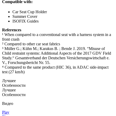
Compatible with:
Car Seat Cup Holder
Summer Cover
ISOFIX Guides
References
¹ When compared to a conventional seat with a harness system in a
front crash
² Compared to other car seat fabrics
³ Müller G.; Kühn M.; Karakus B. ; Bende J. 2019. “Misuse of
Child restraint systems: Additional Aspects of the 2017 GDV Field
Study.“ Gesamtverband der Deutschen Versicherungswirtschaft e.
V., Forschungsbericht Nr. 55.
⁴ Compared to the same product (HIC 36), in ADAC side-impact
test (27 km/h)
Лучшее
Особенности
Лучшее
Особенности
Видео
Play