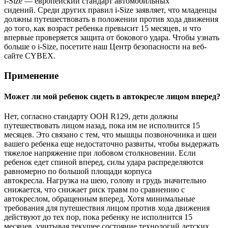
i-Size — европейский стандарт автомобильных
сидений. Среди других правил i-Size заявляет, что младенцы
должны путешествовать в положении против хода движения
до того, как возраст ребенка превысит 15 месяцев, и что
впервые проверяется защита от бокового удара. Чтобы узнать
больше о i-Size, посетите наш Центр безопасности на веб-
сайте CYBEX.
Применение
Может ли мой ребенок сидеть в автокресле лицом вперед?
Нет, согласно стандарту ООН R129, дети должны
путешествовать лицом назад, пока им не исполнится 15
месяцев. Это связано с тем, что мышцы позвоночника и шеи
вашего ребенка еще недостаточно развиты, чтобы выдержать
тяжелое напряжение при лобовом столкновении. Если
ребенок едет спиной вперед, силы удара распределяются
равномерно по большой площади корпуса
автокресла. Нагрузка на шею, голову и грудь значительно
снижается, что снижает риск травм по сравнению с
автокреслом, обращенным вперед. Хотя минимальные
требования для путешествия лицом против хода движения
действуют до тех пор, пока ребенку не исполнится 15
месяцев, учитывая текущее состояние технологий детских